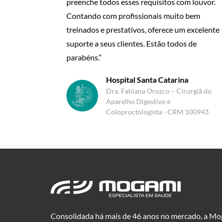
preenche todos esses requisitos com louvor.
Contando com profissionais muito bem
treinados e prestativos, oferece um excelente
suporte a seus clientes. Estão todos de
parabéns.”
Hospital Santa Catarina
Dra. Fabiana Orozco – Cirurgiã do
Aparelho Digestivo e
Coloproctologista - CRM 100943
Consolidada há mais de 46 anos no mercado, a Mog